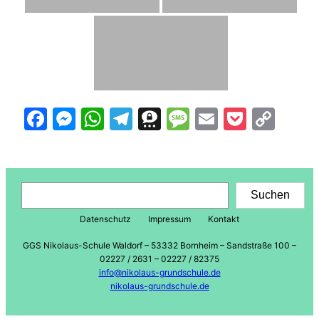
Facebook
Messenger
WhatsApp
Telegram
Threema
Message
Email
Pocke
Cop
Lin
Suchen
Suchen
Datenschutz
Impressum
Kontakt
GGS Nikolaus-Schule Waldorf – 53332 Bornheim – Sandstraße 100 –
02227 / 2631 – 02227 / 82375
info@nikolaus-grundschule.de
nikolaus-grundschule.de