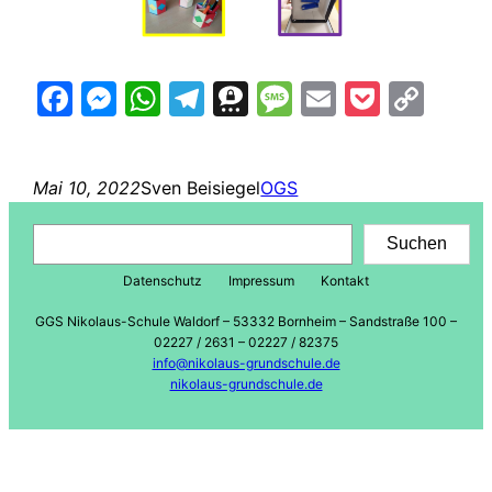
Facebook
Messenger
WhatsApp
Telegram
Threema
Message
Email
Pocke
Cop
Lin
Mai 10, 2022
Sven Beisiegel
OGS
Suchen
Suchen
Datenschutz
Impressum
Kontakt
GGS Nikolaus-Schule Waldorf – 53332 Bornheim – Sandstraße 100 –
02227 / 2631 – 02227 / 82375
info@nikolaus-grundschule.de
nikolaus-grundschule.de