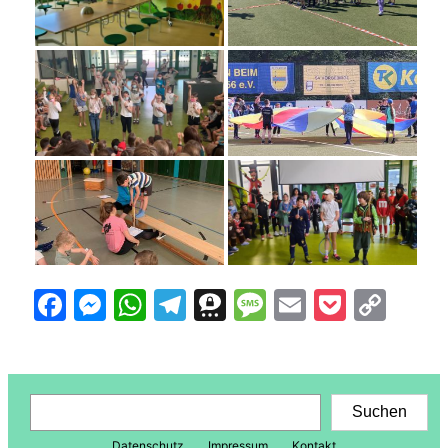
Facebook
Messenger
WhatsApp
Telegram
Threema
Message
Email
Pocke
Cop
Lin
Suchen
Suchen
Datenschutz
Impressum
Kontakt