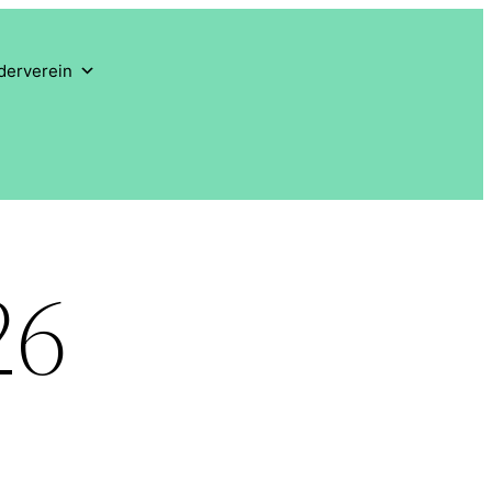
derverein
26