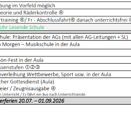
e
ket
Copy
ink