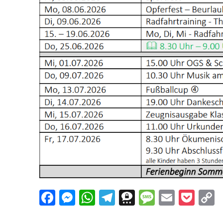
Facebook
Messenger
WhatsApp
Telegram
Threema
Messag
Email
Poc
L