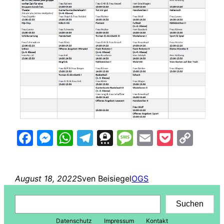
Facebook
Messenger
WhatsApp
Telegram
Threema
Message
Email
Pocke
Cop
Lin
August 18, 2022
Sven Beisiegel
OGS
Suchen
Suchen
Datenschutz
Impressum
Kontakt