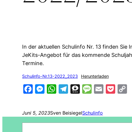
In der aktuellen Schulinfo Nr. 13 finden S
JeKits-Angebot für das kommende Schuljahr
Termine.
Schulinfo-Nr.13-2022_2023
Herunterladen
Facebook
Messenger
WhatsApp
Telegram
Threema
Messag
Email
Poc
L
Juni 5, 2023
Sven Beisiegel
Schulinfo
Suchen