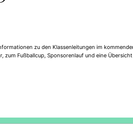
ie Informationen zu den Klassenleitungen im kommende
, zum Fußballcup, Sponsorenlauf und eine Übersich
e
ket
Copy
ink