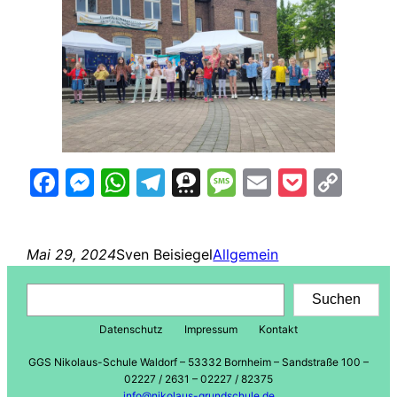
Facebook
Messenger
WhatsApp
Telegram
Threema
Message
Email
Pocke
Cop
Lin
Mai 29, 2024
Sven Beisiegel
Allgemein
Suchen
Suchen
Datenschutz
Impressum
Kontakt
GGS Nikolaus-Schule Waldorf – 53332 Bornheim – Sandstraße 100 –
02227 / 2631 – 02227 / 82375
info@nikolaus-grundschule.de