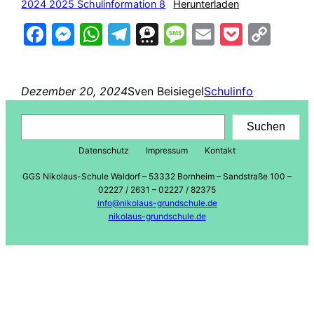
2024 2025 Schulinformation 8
Herunterladen
Facebook
Messenger
WhatsApp
Telegram
Threema
Message
Email
Pocke
Cop
Lin
Dezember 20, 2024
Sven Beisiegel
Schulinfo
Suchen
Suchen
Datenschutz
Impressum
Kontakt
GGS Nikolaus-Schule Waldorf – 53332 Bornheim – Sandstraße 100 –
02227 / 2631 – 02227 / 82375
info@nikolaus-grundschule.de
nikolaus-grundschule.de