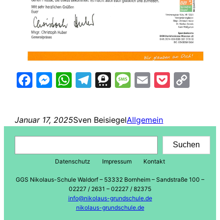
Facebook
Messenger
WhatsApp
Telegram
Threema
Message
Email
Pocke
Cop
Lin
Januar 17, 2025
Sven Beisiegel
Allgemein
Suchen
Suchen
Datenschutz
Impressum
Kontakt
GGS Nikolaus-Schule Waldorf – 53332 Bornheim – Sandstraße 100 –
02227 / 2631 – 02227 / 82375
info@nikolaus-grundschule.de
nikolaus-grundschule.de