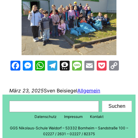
Facebook
Messenger
WhatsApp
Telegram
Threema
Message
Email
Pocke
Cop
Lin
März 23, 2025
Sven Beisiegel
Allgemein
Suchen
Suchen
Datenschutz
Impressum
Kontakt
GGS Nikolaus-Schule Waldorf – 53332 Bornheim – Sandstraße 100 –
02227 / 2631 – 02227 / 82375