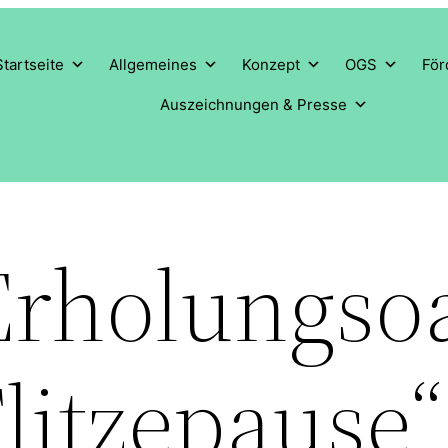
Startseite
Allgemeines
Konzept
OGS
För
Auszeichnungen & Presse
Erholungso
Flitzepause“