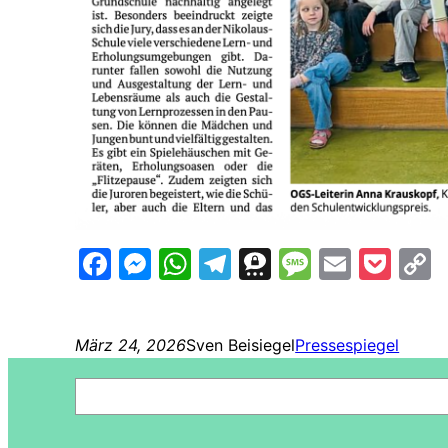
Facebook
Messenger
WhatsApp
Telegram
Threema
Messag
Email
Poc
L
März 24, 2026
Sven Beisiegel
Pressespiegel
Suchen