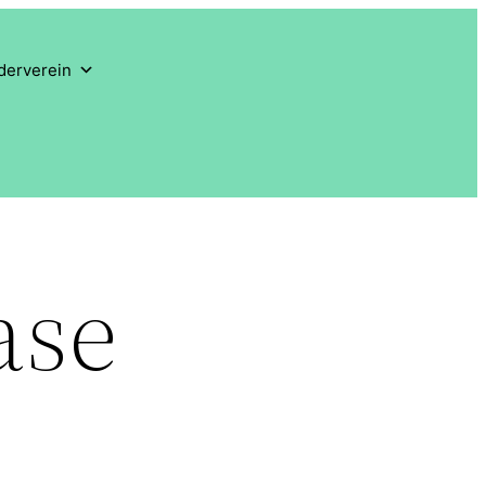
derverein
ase